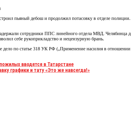
устроил пьяный дебош и продолжил потасовку в отделе полиции
о задержали сотрудники ППС линейного отдела МВД. Челябинца д
зволил себе рукоприкладство и нецензурную брань.
 дело по статье 318 УК РФ („Применение насилия в отношении 
 пожилых вводятся в Татарстане
вку графики и тату «Это же навсегда!»