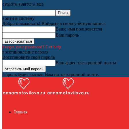
СУББОТА, 8 АВГУСТА, 2026
войти в систему
Добро пожаловать! Войдите в свою учётную запись
Ваше имя пользователя
Ваш пароль
Forgot your password? Get help
восстановление пароля
Восстановите свой пароль
Ваш адрес электронной почты
Пароль будет выслан Вам по электронной почте.
Женский онлайн ж
Главная