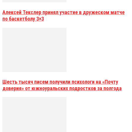
Алексей Текслер принял участие в дружеском матче
по баскетболу 3×3
Шесть тысяч писем получили психологи на «Почту
доверия» от южноуральских подростков за полгода