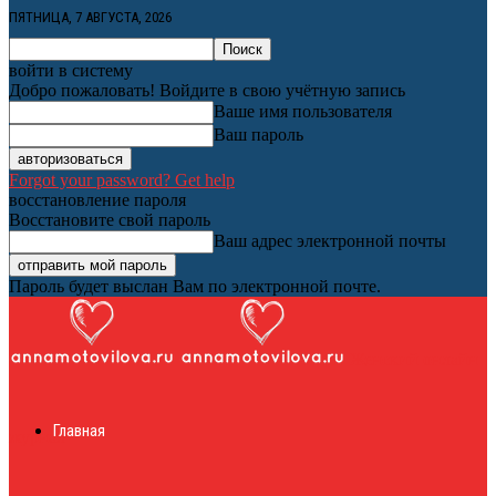
ПЯТНИЦА, 7 АВГУСТА, 2026
войти в систему
Добро пожаловать! Войдите в свою учётную запись
Ваше имя пользователя
Ваш пароль
Forgot your password? Get help
восстановление пароля
Восстановите свой пароль
Ваш адрес электронной почты
Пароль будет выслан Вам по электронной почте.
Женский онлайн
Главная
журнал