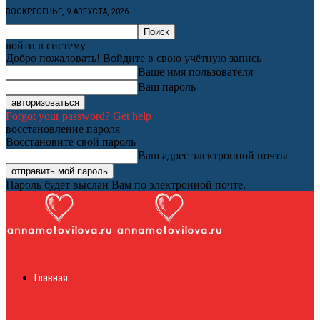
ВОСКРЕСЕНЬЕ, 9 АВГУСТА, 2026
войти в систему
Добро пожаловать! Войдите в свою учётную запись
Ваше имя пользователя
Ваш пароль
Forgot your password? Get help
восстановление пароля
Восстановите свой пароль
Ваш адрес электронной почты
Пароль будет выслан Вам по электронной почте.
Женский онлайн
Главная
журнал