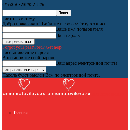
СУББОТА, 8 АВГУСТА, 2026
войти в систему
Добро пожаловать! Войдите в свою учётную запись
Ваше имя пользователя
Ваш пароль
Forgot your password? Get help
восстановление пароля
Восстановите свой пароль
Ваш адрес электронной почты
Пароль будет выслан Вам по электронной почте.
Женский онлайн
Главная
журнал