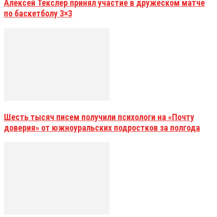
Алексей Текслер принял участие в дружеском матче
по баскетболу 3×3
Шесть тысяч писем получили психологи на «Почту
доверия» от южноуральских подростков за полгода