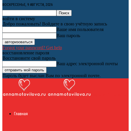
ВОСКРЕСЕНЬЕ, 9 АВГУСТА, 2026
войти в систему
Добро пожаловать! Войдите в свою учётную запись
Ваше имя пользователя
Ваш пароль
Forgot your password? Get help
восстановление пароля
Восстановите свой пароль
Ваш адрес электронной почты
Пароль будет выслан Вам по электронной почте.
Женский онлайн
Главная
журнал