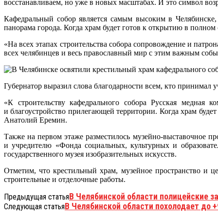
восстанавливаем, но уже в новых масштабах. И это символ воз
Кафедральный собор является самым высоким в Челябинске, е
панорама города. Когда храм будет готов к открытию в полном 
«На всех этапах строительства собора сопровождение и патрон
всех челябинцев и весь православный мир с этим важным собы
Губернатор выразил слова благодарности всем, кто принимал уч
«К строительству кафедрального собора Русская медная к
и благоустройство прилегающей территории. Когда храм будет
Анатолий Еремин.
Также на первом этаже разместилось музейно-выставочное п
и учредителю «Фонда социальных, культурных и образовате
государственного музея изобразительных искусств.
Отметим, что крестильный храм, музейное пространство и ц
строительные и отделочные работы.
В Челябинской области полицейские з
Предыдущая статья
В Челябинской области похолодает до +
Следующая статья