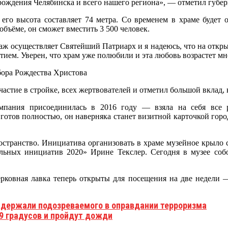
рождения Челябинска и всего нашего региона», — отметил губер
го высота составляет 74 метра. Со временем в храме будет о
объёме, он сможет вместить 3 500 человек.
аж осуществляет Святейший Патриарх и я надеюсь, что на откры
тием. Уверен, что храм уже полюбили и эта любовь возрастет м
астие в стройке, всех жертвователей и отметил большой вклад, 
омпания присоединилась в 2016 году — взяла на себя все
 готов полностью, он наверняка станет визитной карточкой го
ространство. Инициатива организовать в храме музейное крыло
льных инициатив 2020» Ирине Текслер. Сегодня в музее собо
ерковная лавка теперь открыты для посещения на две недели 
адержали подозреваемого в оправдании терроризма
9 градусов и пройдут дожди