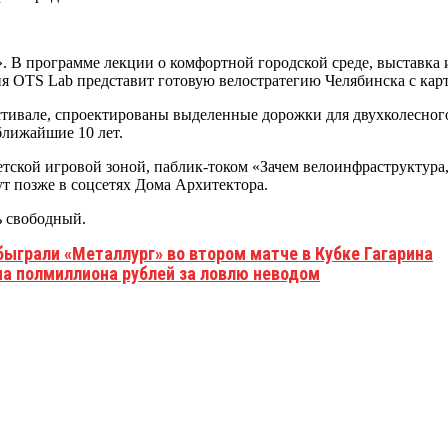
. В программе лекции о комфортной городской среде, выставка 
ия OTS Lab представит готовую велостратегию Челябинска с кар
тивале, спроектированы выделенные дорожки для двухколесного
ближайшие 10 лет.
тской игровой зоной, паблик-током «Зачем велоинфраструктура,
т позже в соцсетях Дома Архитектора.
ь свободный.
ыграли «Металлург» во втором матче в Кубке Гагарина
а полмиллиона рублей за ловлю неводом