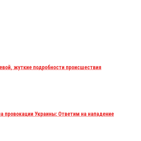
аевой, жуткие подробности происшествия
на провокации Украины: Ответим на нападение