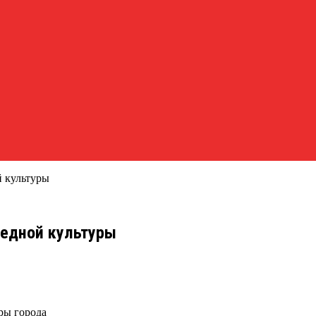
й культуры
педной культуры
ры города