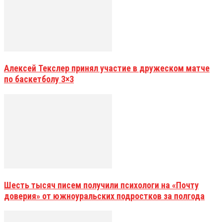
Алексей Текслер принял участие в дружеском матче
по баскетболу 3×3
Шесть тысяч писем получили психологи на «Почту
доверия» от южноуральских подростков за полгода