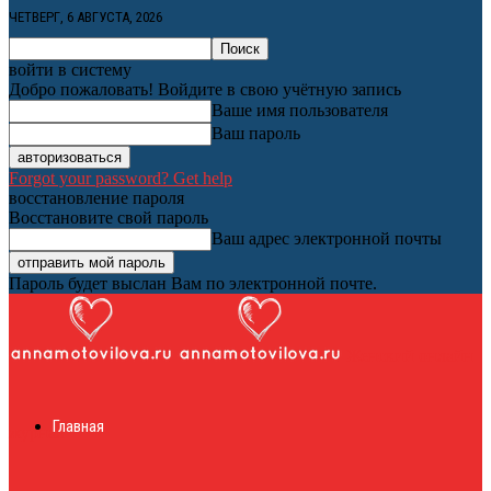
ЧЕТВЕРГ, 6 АВГУСТА, 2026
войти в систему
Добро пожаловать! Войдите в свою учётную запись
Ваше имя пользователя
Ваш пароль
Forgot your password? Get help
восстановление пароля
Восстановите свой пароль
Ваш адрес электронной почты
Пароль будет выслан Вам по электронной почте.
Женский онлайн
Главная
журнал