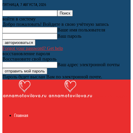
ПЯТНИЦА, 7 АВГУСТА, 2026
войти в систему
Добро пожаловать! Войдите в свою учётную запись
Ваше имя пользователя
Ваш пароль
Forgot your password? Get help
восстановление пароля
Восстановите свой пароль
Ваш адрес электронной почты
Пароль будет выслан Вам по электронной почте.
Женский онлайн
Главная
журнал