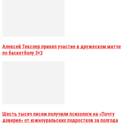
Алексей Текслер принял участие в дружеском матче
по баскетболу 3×3
Шесть тысяч писем получили психологи на «Почту
доверия» от южноуральских подростков за полгода