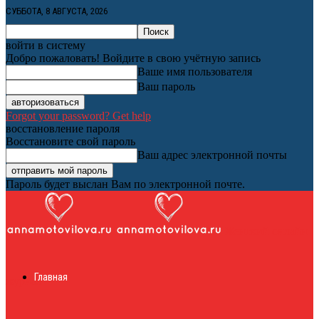
СУББОТА, 8 АВГУСТА, 2026
войти в систему
Добро пожаловать! Войдите в свою учётную запись
Ваше имя пользователя
Ваш пароль
Forgot your password? Get help
восстановление пароля
Восстановите свой пароль
Ваш адрес электронной почты
Пароль будет выслан Вам по электронной почте.
Женский онлайн
Главная
журнал