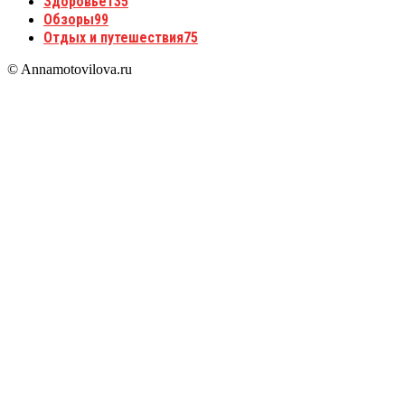
Здоровье
135
Обзоры
99
Отдых и путешествия
75
© Annamotovilova.ru