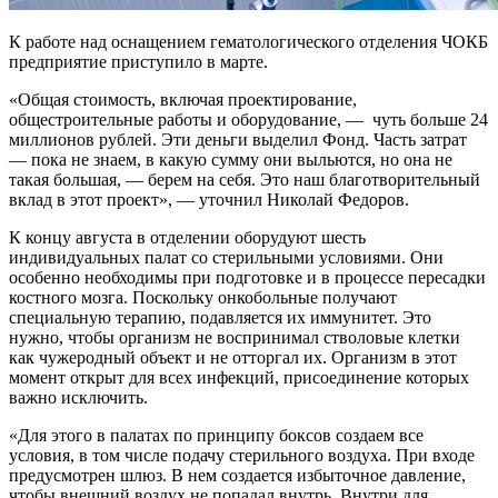
К работе над оснащением гематологического отделения ЧОКБ
предприятие приступило в марте.
«Общая стоимость, включая проектирование,
общестроительные работы и оборудование, — чуть больше 24
миллионов рублей. Эти деньги выделил Фонд. Часть затрат
— пока не знаем, в какую сумму они выльются, но она не
такая большая, — берем на себя. Это наш благотворительный
вклад в этот проект», — уточнил Николай Федоров.
К концу августа в отделении оборудуют шесть
индивидуальных палат со стерильными условиями. Они
особенно необходимы при подготовке и в процессе пересадки
костного мозга. Поскольку онкобольные получают
специальную терапию, подавляется их иммунитет. Это
нужно, чтобы организм не воспринимал стволовые клетки
как чужеродный объект и не отторгал их. Организм в этот
момент открыт для всех инфекций, присоединение которых
важно исключить.
«Для этого в палатах по принципу боксов создаем все
условия, в том числе подачу стерильного воздуха. При входе
предусмотрен шлюз. В нем создается избыточное давление,
чтобы внешний воздух не попадал внутрь. Внутри для