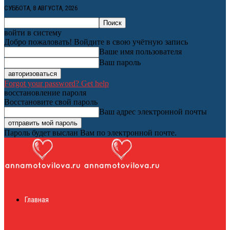
СУББОТА, 8 АВГУСТА, 2026
войти в систему
Добро пожаловать! Войдите в свою учётную запись
Ваше имя пользователя
Ваш пароль
Forgot your password? Get help
восстановление пароля
Восстановите свой пароль
Ваш адрес электронной почты
Пароль будет выслан Вам по электронной почте.
Женский онлайн
Главная
журнал