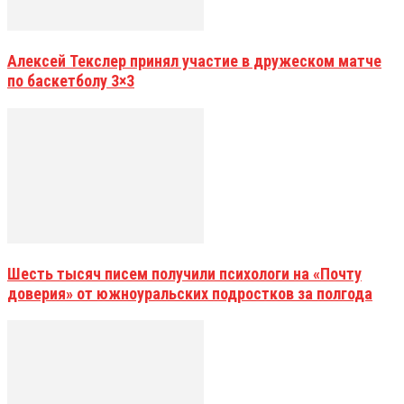
Алексей Текслер принял участие в дружеском матче
по баскетболу 3×3
Шесть тысяч писем получили психологи на «Почту
доверия» от южноуральских подростков за полгода