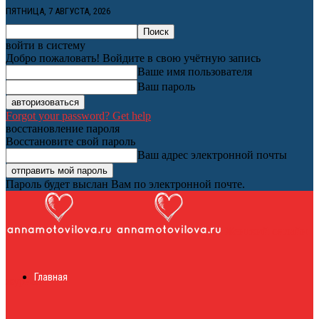
ПЯТНИЦА, 7 АВГУСТА, 2026
войти в систему
Добро пожаловать! Войдите в свою учётную запись
Ваше имя пользователя
Ваш пароль
Forgot your password? Get help
восстановление пароля
Восстановите свой пароль
Ваш адрес электронной почты
Пароль будет выслан Вам по электронной почте.
Женский онлайн
Главная
журнал