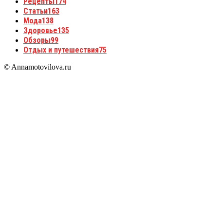
Рецепты
174
Статьи
163
Мода
138
Здоровье
135
Обзоры
99
Отдых и путешествия
75
© Annamotovilova.ru