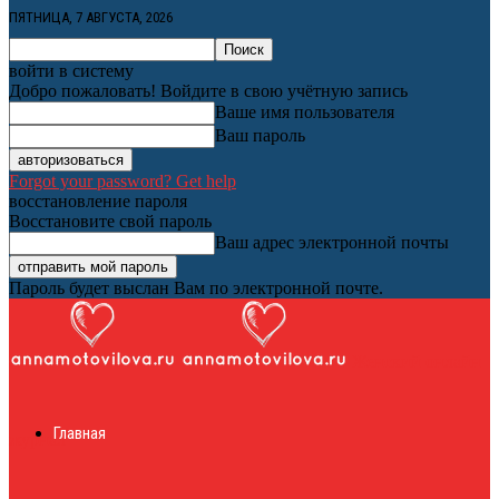
ПЯТНИЦА, 7 АВГУСТА, 2026
войти в систему
Добро пожаловать! Войдите в свою учётную запись
Ваше имя пользователя
Ваш пароль
Forgot your password? Get help
восстановление пароля
Восстановите свой пароль
Ваш адрес электронной почты
Пароль будет выслан Вам по электронной почте.
Женский онлайн
Главная
журнал