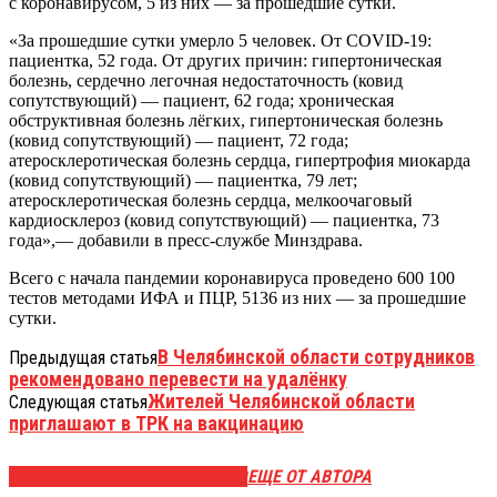
с коронавирусом, 5 из них — за прошедшие сутки.
«За прошедшие сутки умерло 5 человек. От COVID-19:
пациентка, 52 года. От других причин: гипертоническая
болезнь, сердечно легочная недостаточность (ковид
сопутствующий) — пациент, 62 года; хроническая
обструктивная болезнь лёгких, гипертоническая болезнь
(ковид сопутствующий) — пациент, 72 года;
атеросклеротическая болезнь сердца, гипертрофия миокарда
(ковид сопутствующий) — пациентка, 79 лет;
атеросклеротическая болезнь сердца, мелкоочаговый
кардиосклероз (ковид сопутствующий) — пациентка, 73
года»,— добавили в пресс-службе Минздрава.
Всего с начала пандемии коронавируса проведено 600 100
тестов методами ИФА и ПЦР, 5136 из них — за прошедшие
сутки.
В Челябинской области сотрудников
Предыдущая статья
рекомендовано перевести на удалёнку
Жителей Челябинской области
Следующая статья
приглашают в ТРК на вакцинацию
ЭТО МОЖЕТ БЫТЬ ИНТЕРЕСНО
ЕЩЕ ОТ АВТОРА