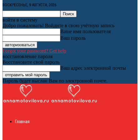
ВОСКРЕСЕНЬЕ, 9 АВГУСТА, 2026
войти в систему
Добро пожаловать! Войдите в свою учётную запись
Ваше имя пользователя
Ваш пароль
Forgot your password? Get help
восстановление пароля
Восстановите свой пароль
Ваш адрес электронной почты
Пароль будет выслан Вам по электронной почте.
Женский онлайн
Главная
журнал