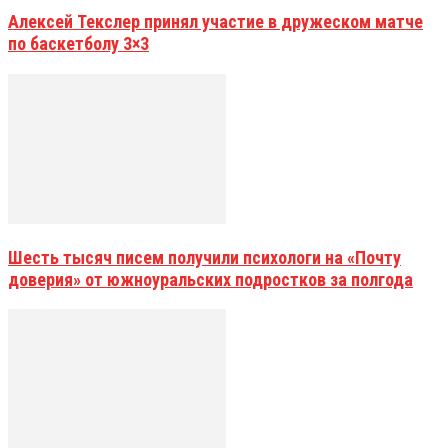
Алексей Текслер принял участие в дружеском матче
по баскетболу 3×3
Шесть тысяч писем получили психологи на «Почту
доверия» от южноуральских подростков за полгода