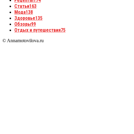
Рецепты
174
Статьи
163
Мода
138
Здоровье
135
Обзоры
99
Отдых и путешествия
75
© Annamotovilova.ru