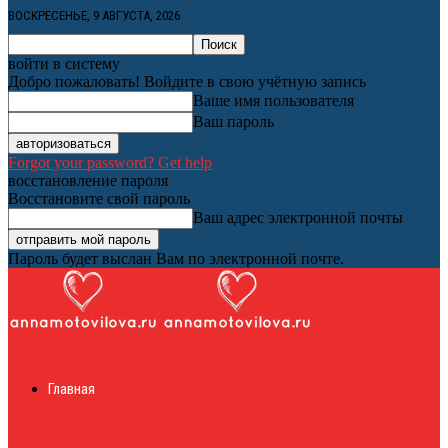
ВОСКРЕСЕНЬЕ, 9 АВГУСТА, 2026
войти в систему
Добро пожаловать! Войдите в свою учётную запись
Ваше имя пользователя
Ваш пароль
Forgot your password? Get help
восстановление пароля
Восстановите свой пароль
Ваш адрес электронной почты
Пароль будет выслан Вам по электронной почте.
Женский онлайн
Главная
журнал