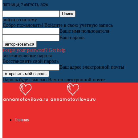
ПЯТНИЦА, 7 АВГУСТА, 2026
войти в систему
Добро пожаловать! Войдите в свою учётную запись
Ваше имя пользователя
Ваш пароль
Forgot your password? Get help
восстановление пароля
Восстановите свой пароль
Ваш адрес электронной почты
Пароль будет выслан Вам по электронной почте.
Женский онлайн ж
Главная