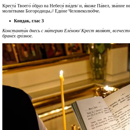
Кpеста́ Твоего́ о́бpаз на Небеси́ ви́дев/ и, я́коже Па́вел, зва́ние 
моли́твами Богоpо́дицы,// Еди́не Человеколю́бче.
Кондак, глас 3
Константи́н днесь с ма́терию Еле́ною/ Крест явля́ют, всечестно́е д
бране́х гро́зное.