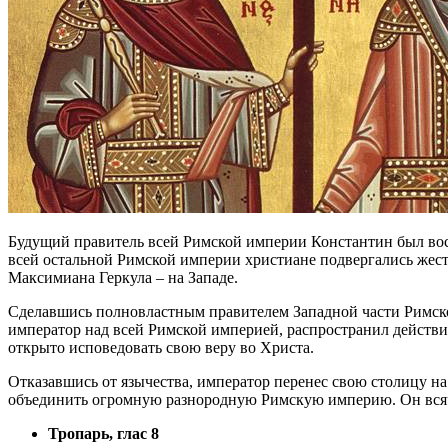
Будущий правитель всей Римской империи Константин был восп
всей остальной Римской империи христиане подвергались жест
Максимиана Геркула – на Западе.
Сделавшись полновластным правителем Западной части Римской
император над всей Римской империей, распространил действи
открыто исповедовать свою веру во Христа.
Отказавшись от язычества, император перенес свою столицу на
объединить огромную разнородную Римскую империю. Он всячес
Тропарь, глас 8