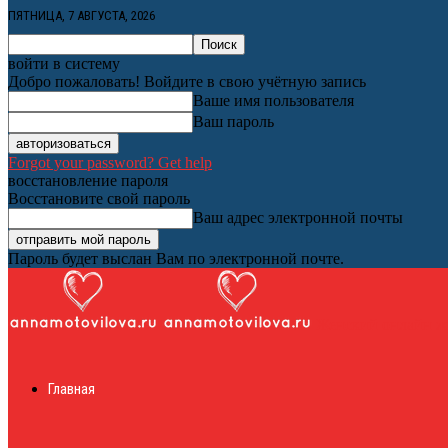
ПЯТНИЦА, 7 АВГУСТА, 2026
войти в систему
Добро пожаловать! Войдите в свою учётную запись
Ваше имя пользователя
Ваш пароль
Forgot your password? Get help
восстановление пароля
Восстановите свой пароль
Ваш адрес электронной почты
Пароль будет выслан Вам по электронной почте.
Женский онлайн ж
Главная