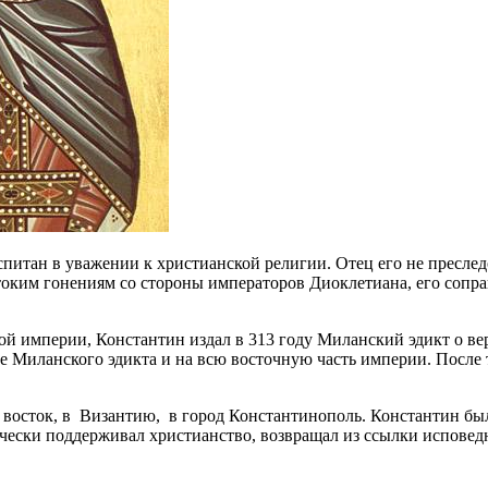
итан в уважении к христианской религии. Отец его не преследо
оким гонениям со стороны императоров Диоклетиана, его сопра
 империи, Константин издал в 313 году Миланский эдикт о веро
е Миланского эдикта и на всю восточную часть империи. После
 восток, в Византию, в город Константинополь. Константин был
ки поддерживал христианство, возвращал из ссылки исповедник