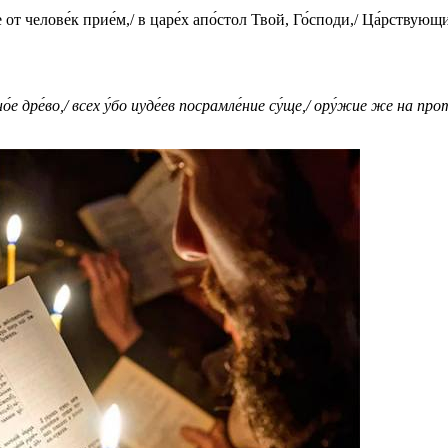
не от челове́к пpие́м,/ в цаpе́х апо́стол Твой, Го́споди,/ Ца́pствующи
ре́во,/ всех у́бо иуде́ев посрамле́ние су́ще,/ ору́жие же на проти́в