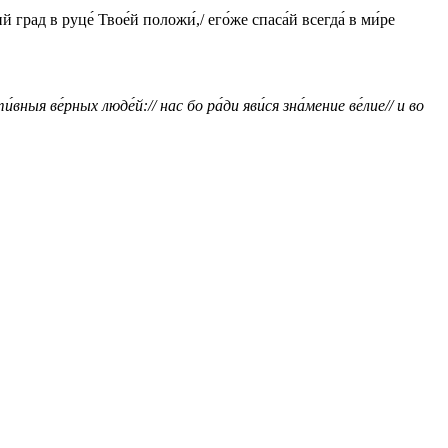
й гpад в pуце́ Твое́й положи́,/ его́же спаса́й всегда́ в ми́pе
ныя ве́рных люде́й:// нас бо ра́ди яви́ся зна́мение ве́лие// и во