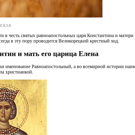
ОНСКАЯ.
ти в честь святых равноапостольных царя Константина и матери 
егда в эту пору проводится Великорецкий крестный ход.
тин и мать его царица Елена
кви именование Равноапостольный, а во всемирной истории на
ла христианкой.