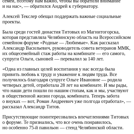
семей, поэтому нам важно, чтобы вы обратили внимание
и на нас», — обратился Андрей к губернатору.
Алексей Текслер обещал поддержать важные социальные
проекты.
Была среди гостей династия Титовых из Магнитогорска,
которая представляла Челябинскую область на Всероссийском
семейном форуме «Родные — Любимые». Как рассказал
Александр Васильевич, руководитель совета ветеранов ММК,
их общесемейный стаж работы на комбинате — его самого,
супруги Ольги, сыновей — перевалил за 140 лет.
«Одна из главных целей воспитания у нас всегда была
привить любовь к труду и уважение к людям труда. Все
получилось благодаря супруге Ольге Ивановне — родила
четверых детей, отработала 28 лет на комбинате. И мы рады,
что наши дети пошли по нашим стопам, как и мы, участвуют
в общественной жизни города, комбината. Теперь забота
о внуках — вот, Роман Андреевич уже полгода отработал», —
рассказал Александр Титов.
Присутствующие поинтересовались впечатлениями Титовых
о форуме. Те признались, что все очень понравилось,
но особенно 75-й павильон — стенд Челябинской области.