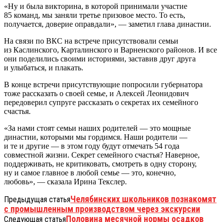
«Ну и была викторина, в которой принимали участие
85 команд, мы заняли третье призовое место. То есть,
получается, доверие оправдали», — заметил глава династии.
На связи по ВКС на встрече присутствовали семьи
из Каслинского, Карталинского и Варненского районов. И все
они поделились своими историями, заставив друг друга
и улыбаться, и плакать.
В конце встречи присутствующие попросили губернатора
тоже рассказать о своей семье, и Алексей Леонидович
передоверил супруге рассказать о секретах их семейного
счастья.
«За нами стоят семьи наших родителей — это мощные
династии, которыми мы гордимся. Наши родители —
и те и другие — в этом году будут отмечать 54 года
совместной жизни. Секрет семейного счастья? Наверное,
поддерживать, не критиковать, смотреть в одну сторону,
ну и самое главное в любой семье — это, конечно,
любовь», — сказала Ирина Текслер.
Челябинских школьников познакомят
Предыдущая статья
с промышленным производством через экскурсии
Половина месячной нормы осадков
Следующая статья