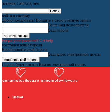
ПЯТНИЦА, 7 АВГУСТА, 2026
войти в систему
Добро пожаловать! Войдите в свою учётную запись
Ваше имя пользователя
Ваш пароль
Forgot your password? Get help
восстановление пароля
Восстановите свой пароль
Ваш адрес электронной почты
Пароль будет выслан Вам по электронной почте.
Женский онлайн
Главная
журнал