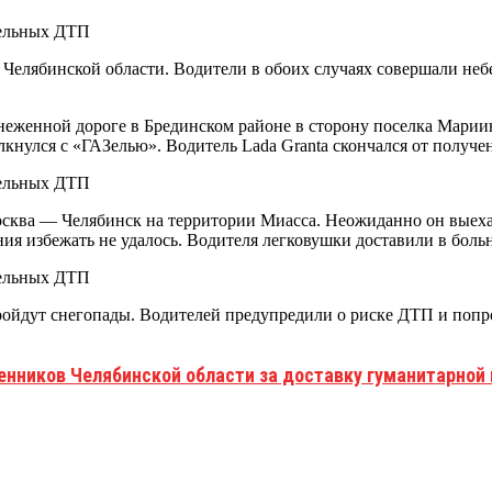
в Челябинской области. Водители в обоих случаях совершали не
аснеженной дороге в Брединском районе в сторону поселка Мари
лкнулся с «ГАЗелью». Водитель Lada Granta скончался от получе
Москва — Челябинск на территории Миасса. Неожиданно он выехал
я избежать не удалось. Водителя легковушки доставили в больни
ойдут снегопады. Водителей предупредили о риске ДТП и попро
нников Челябинской области за доставку гуманитарной