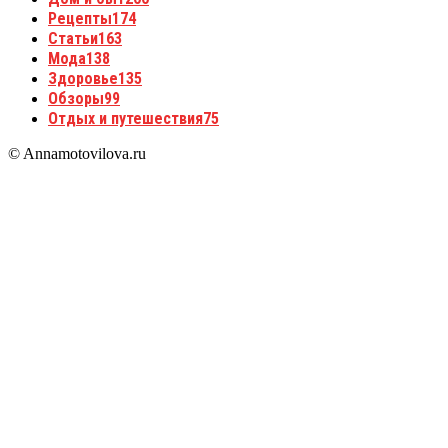
Рецепты
174
Статьи
163
Мода
138
Здоровье
135
Обзоры
99
Отдых и путешествия
75
© Annamotovilova.ru