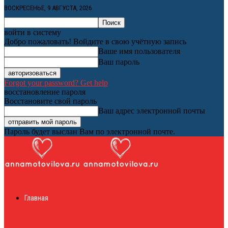
ВОСКРЕСЕНЬЕ, 9 АВГУСТА, 2026
войти в систему
Добро пожаловать! Войдите в свою учётную запись
Ваше имя пользователя
Ваш пароль
Forgot your password? Get help
восстановление пароля
Восстановите свой пароль
Ваш адрес электронной почты
Пароль будет выслан Вам по электронной почте.
Женский онлайн
Главная
журнал