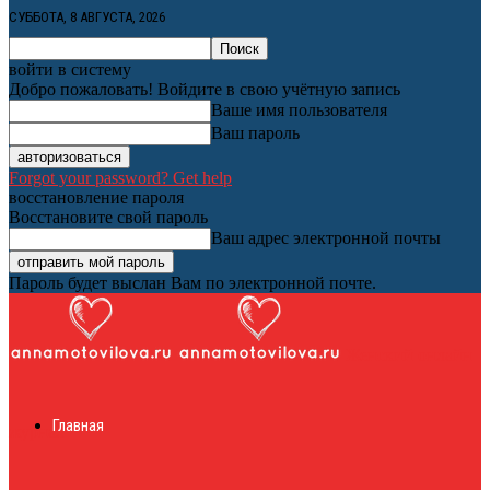
СУББОТА, 8 АВГУСТА, 2026
войти в систему
Добро пожаловать! Войдите в свою учётную запись
Ваше имя пользователя
Ваш пароль
Forgot your password? Get help
восстановление пароля
Восстановите свой пароль
Ваш адрес электронной почты
Пароль будет выслан Вам по электронной почте.
Женский онлайн
Главная
журнал