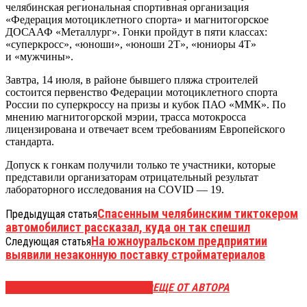
челябинская региональная спортивная организация
«Федерация мотоциклетного спорта» и магнитогорское
ДОСААФ «Металлург». Гонки пройдут в пяти классах:
«суперкросс», «юноши», «юноши 2Т», «юниоры 4Т»
и «мужчины».
Завтра, 14 июля, в районе бывшего пляжа строителей
состоится первенство Федерации мотоциклетного спорта
России по суперкроссу на призы и кубок ПАО «ММК». По
мнению магнитогорской мэрии, трасса мотокросса
лицензирована и отвечает всем требованиям Европейского
стандарта.
Допуск к гонкам получили только те участники, которые
представили организаторам отрицательный результат
лабораторного исследования на COVID — 19.
Спасенным челябинским тиктокером
Предыдущая статья
автомобилист рассказал, куда он так спешил
На южноуральском предприятии
Следующая статья
выявили незаконную поставку стройматериалов
ЭТО МОЖЕТ БЫТЬ ИНТЕРЕСНО
ЕЩЕ ОТ АВТОРА