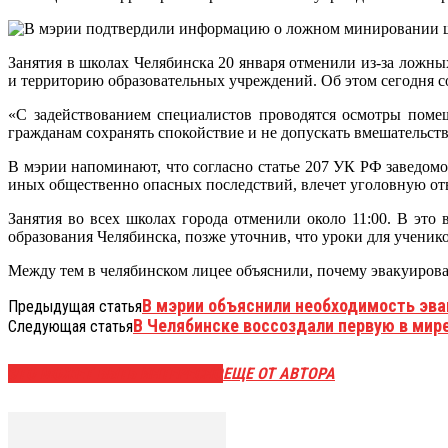
Занятия в школах Челябинска 20 января отменили из-за ло
и территорию образовательных учреждений. Об этом сегодня 
«С задействованием специалистов проводятся осмотры поме
гражданам сохранять спокойствие и не допускать вмешательст
В мэрии напоминают, что согласно статье 207 УК РФ заведом
иных общественно опасных последствий, влечет уголовную от
Занятия во всех школах города отменили около 11:00. В это
образования Челябинска, позже уточнив, что уроки для учени
Между тем в челябинском лицее объяснили, почему эвакуиров
В мэрии объяснили необходимость эва
Предыдущая статья
В Челябинске воссоздали первую в мир
Следующая статья
ЭТО МОЖЕТ БЫТЬ ИНТЕРЕСНО
ЕЩЕ ОТ АВТОРА