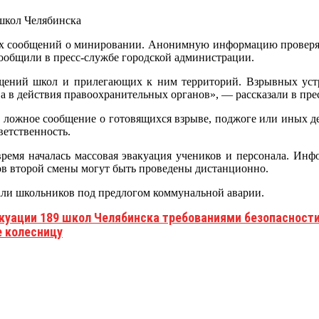
жных сообщений о минировании. Анонимную информацию провер
сообщили в пресс-службе городской администрации.
щений школ и прилегающих к ним территорий. Взрывных устр
ва в действия правоохранительных органов», — рассказали в пр
о ложное сообщение о готовящихся взрыве, поджоге или иных д
ветственность.
 время началась массовая эвакуация учеников и персонала. Ин
ков второй смены могут быть проведены дистанционно.
али школьников под предлогом коммунальной аварии.
куации 189 школ Челябинска требованиями безопасност
е колесницу