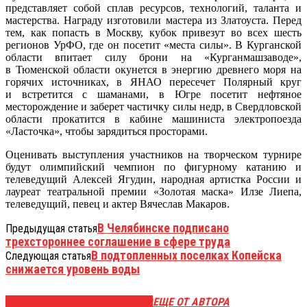
представляет собой сплав ресурсов, технологий, таланта и
мастерства. Награду изготовили мастера из Златоуста. Перед
тем, как попасть в Москву, кубок привезут во всех шесть
регионов УрФО, где он посетит «места силы». В Курганской
области впитает силу брони на «Курганмашзаводе»,
в Тюменской области окунется в энергию древнего моря на
горячих источниках, в ЯНАО пересечет Полярный круг
и встретится с шаманами, в Югре посетит нефтяное
месторождение и заберет частичку силы недр, в Свердловской
области прокатится в кабине машиниста электропоезда
«Ласточка», чтобы зарядиться просторами.
Оценивать выступления участников на творческом турнире
будут олимпийский чемпион по фигурному катанию и
телеведущий Алексей Ягудин, народная артистка России и
лауреат театральной премии «Золотая маска» Илзе Лиепа,
телеведущий, певец и актер Вячеслав Макаров.
В Челябинске подписано
Предыдущая статья
трехстороннее соглашение в сфере труда
В подтопленных поселках Копейска
Следующая статья
снижается уровень воды
ЭТО МОЖЕТ БЫТЬ ИНТЕРЕСНО
ЕЩЕ ОТ АВТОРА