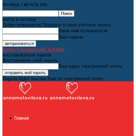
ПЯТНИЦА, 7 АВГУСТА, 2026
войти в систему
Добро пожаловать! Войдите в свою учётную запись
Ваше имя пользователя
Ваш пароль
Forgot your password? Get help
восстановление пароля
Восстановите свой пароль
Ваш адрес электронной почты
Пароль будет выслан Вам по электронной почте.
Женский онлайн
Главная
журнал