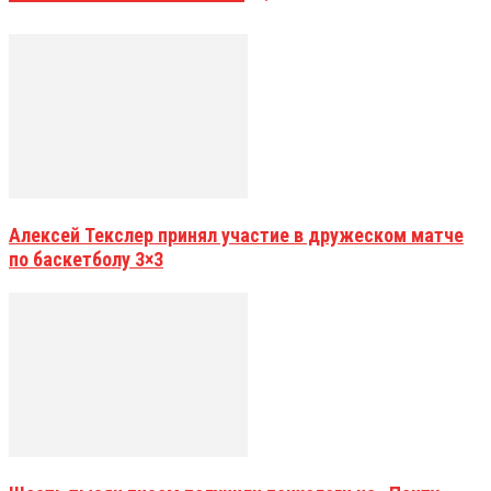
Алексей Текслер принял участие в дружеском матче
по баскетболу 3×3