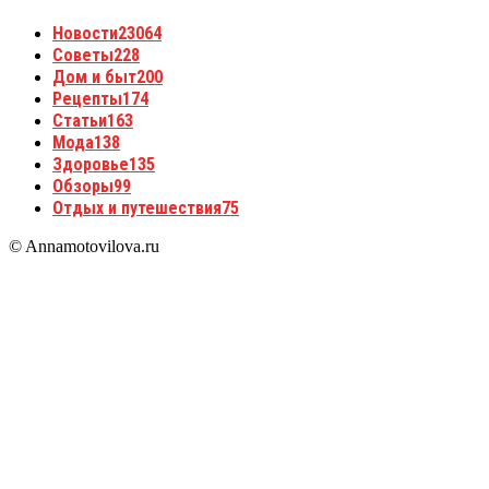
Новости
23064
Советы
228
Дом и быт
200
Рецепты
174
Статьи
163
Мода
138
Здоровье
135
Обзоры
99
Отдых и путешествия
75
© Annamotovilova.ru