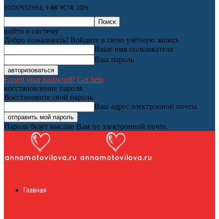
ВОСКРЕСЕНЬЕ, 9 АВГУСТА, 2026
войти в систему
Добро пожаловать! Войдите в свою учётную запись
Ваше имя пользователя
Ваш пароль
Forgot your password? Get help
восстановление пароля
Восстановите свой пароль
Ваш адрес электронной почты
Пароль будет выслан Вам по электронной почте.
Женский онлайн
Главная
журнал