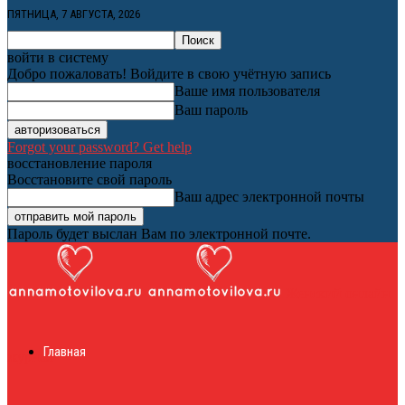
ПЯТНИЦА, 7 АВГУСТА, 2026
войти в систему
Добро пожаловать! Войдите в свою учётную запись
Ваше имя пользователя
Ваш пароль
Forgot your password? Get help
восстановление пароля
Восстановите свой пароль
Ваш адрес электронной почты
Пароль будет выслан Вам по электронной почте.
Женский онлайн
Главная
журнал