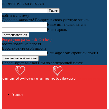
ВОСКРЕСЕНЬЕ, 9 АВГУСТА, 2026
войти в систему
Добро пожаловать! Войдите в свою учётную запись
Ваше имя пользователя
Ваш пароль
Forgot your password? Get help
восстановление пароля
Восстановите свой пароль
Ваш адрес электронной почты
Пароль будет выслан Вам по электронной почте.
Женский онлайн
Главная
журнал