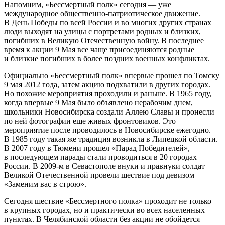
Напомним, «Бессмертный полк» сегодня — уже
международное общественно-патриотическое движение.
В День Победы по всей России и во многих других странах
люди выходят на улицы с портретами родных и близких,
погибших в Великую Отечественную войну. В последнее
время к акции 9 Мая все чаще присоединяются родные
и близкие погибших в более поздних военных конфликтах.
Официально «Бессмертный полк» впервые прошел по Томску
9 мая 2012 года, затем акцию подхватили в других городах.
Но похожие мероприятия проходили и раньше. В 1965 году,
когда впервые 9 Мая было объявлено нерабочим днем,
школьники Новосибирска создали Аллею Славы и пронесли
по ней фотографии еще живых фронтовиков. Это
мероприятие после проводилось в Новосибирске ежегодно.
В 1985 году такая же традиция возникла в Липецкой области.
В 2007 году в Тюмени прошел «Парад Победителей»,
в последующем парады стали проводиться в 20 городах
России. В 2009-м в Севастополе внуки и правнуки солдат
Великой Отечественной провели шествие под девизом
«Заменим вас в строю».
Сегодня шествие «Бессмертного полка» проходит не только
в крупных городах, но и практически во всех населенных
пунктах. В Челябинской области без акции не обойдется