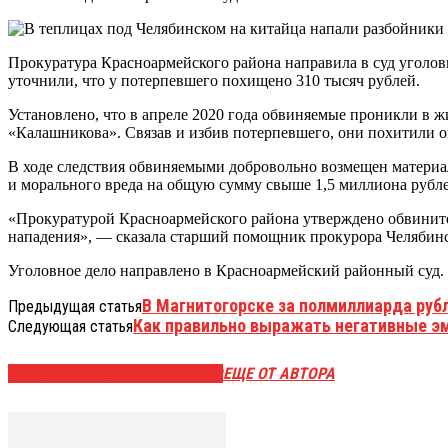
Прокуратура Красноармейского района направила в суд уголов
уточнили, что у потерпевшего похищено 310 тысяч рублей.
Установлено, что в апреле 2020 года обвиняемые проникли в 
«Калашникова». Связав и избив потерпевшего, они похитили о
В ходе следствия обвиняемыми добровольно возмещен материа
и морального вреда на общую сумму свыше 1,5 миллиона рубле
«Прокуратурой Красноармейского района утверждено обвините
нападения», — сказала старший помощник прокурора Челябинс
Уголовное дело направлено в Красноармейский районный суд.
В Магнитогорске за полмиллиарда руб
Предыдущая статья
Как правильно выражать негативные э
Следующая статья
ЭТО МОЖЕТ БЫТЬ ИНТЕРЕСНО
ЕЩЕ ОТ АВТОРА