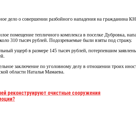
ное дело о совершении разбойного нападения на гражданина КНР
жилое помещение тепличного комплекса в поселке Дубровка, нап
коло 310 тысяч рублей. Подозреваемые были взяты под стражу.
льный ущерб в размере 145 тысяч рублей, потерпевшим заявлен
й.
льное заключение по уголовному делу в отношении троих инос
кой области Наталья Мамаева.
лей реконструируют очистные сооружения
моции?