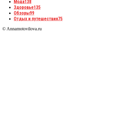
Мода
138
Здоровье
135
Обзоры
99
Отдых и путешествия
75
© Annamotovilova.ru