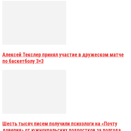
Алексей Текслер принял участие в дружеском матче
по баскетболу 3×3
Шесть тысяч писем получили психологи на «Почту
доверия» от южноуральских подростков за полгода