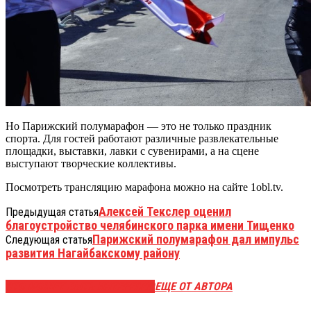
Но Парижский полумарафон — это не только праздник
спорта. Для гостей работают различные развлекательные
площадки, выставки, лавки с сувенирами, а на сцене
выступают творческие коллективы.
Посмотреть трансляцию марафона можно на сайте 1obl.tv.
Алексей Текслер оценил
Предыдущая статья
благоустройство челябинского парка имени Тищенко
Парижский полумарафон дал импульс
Следующая статья
развития Нагайбакскому району
ЭТО МОЖЕТ БЫТЬ ИНТЕРЕСНО
ЕЩЕ ОТ АВТОРА