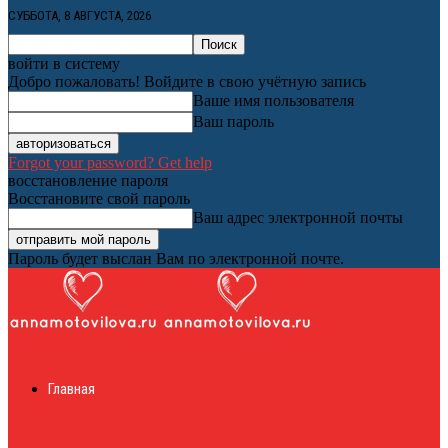
СУББОТА, 8 АВГУСТА, 2026
войти в систему
Добро пожаловать! Войдите в свою учётную запись
Ваше имя пользователя
Ваш пароль
Forgot your password? Get help
восстановление пароля
Восстановите свой пароль
Ваш адрес электронной почты
Пароль будет выслан Вам по электронной почте.
Женский онлайн
Главная
журнал