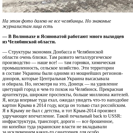
На этом фото далеко не все челябинцы. Но знакомые
журналистам лица есть
— В Волновахе и Ясиноватой работают много выходцев
из Челябинской области.
— Структуры экономик Донбасса и Челябинской
области очень близки. Там развито металлургическое
производство — наше все! — там горняки, химическая
промышленность, сельское хозяйство. Эти территории
в составе Украины были одними из мощнейших регионов-
доноров, которые Центральная Украина высасывала
и обирала. Но, несмотря на это, Донецк — на удивление
цветущий город и чем-то похож на Челябинск. Прекрасная
архитектура, широкие проспекты, больше миллиона жителей.
Я, когда впервые туда ехал, ожидал увидеть что-то наподобие
картин Крыма в 2014 году, когда он только стал российским.
Я в Крыму не был с детства, и тот Крым-2014 произвел
удручающее впечатление. Такой печальный back to USSR:
инфраструктура, транспорт, дороги — все брошенное,
ни копейки туда украинские власти не вкладывали
за исключением каких-то санаториев для особо