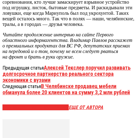
соревнования, кто лучше замаскирует взрывное устройство
под игрушку, листок, бытовые предметы. И раскидывали эти
ловушки, еще когда Мариуполь был под укрохунтой. Таких
вещей осталось много. Так что в полях — наши, челябинские,
тралы, а в городах — друзья человека.
Читайте продолжение интервью на сайте Первого
областного информагентства. Владимир Павлов расскажет
о премиальных продуктах для ВС РФ, депутатских приемах
на передовой и о том, почему не всем следует рваться
на фронт и брать в руки оружие.
Алексей Текслер поручил развивать
Предыдущая статья
долгосрочное партнерство реального сектора
экономики с вузами
В Челябинске продавец мебели
Следующая статья
обманула более 20 клиентов на сумму 3,2 млн рублей
ЭТО МОЖЕТ БЫТЬ ИНТЕРЕСНО
ЕЩЕ ОТ АВТОРА