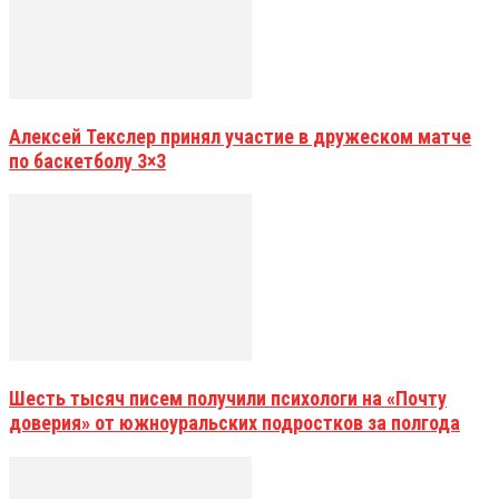
Алексей Текслер принял участие в дружеском матче
по баскетболу 3×3
Шесть тысяч писем получили психологи на «Почту
доверия» от южноуральских подростков за полгода