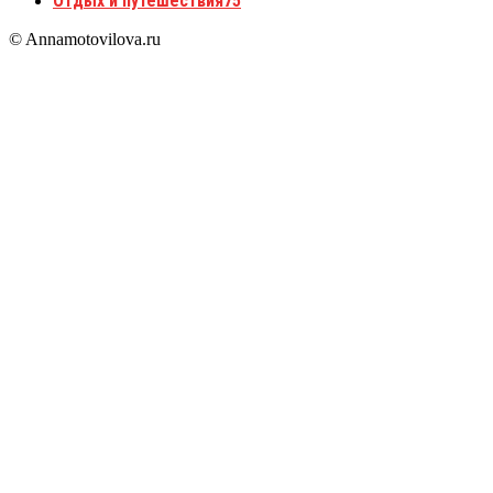
Отдых и путешествия
75
© Annamotovilova.ru