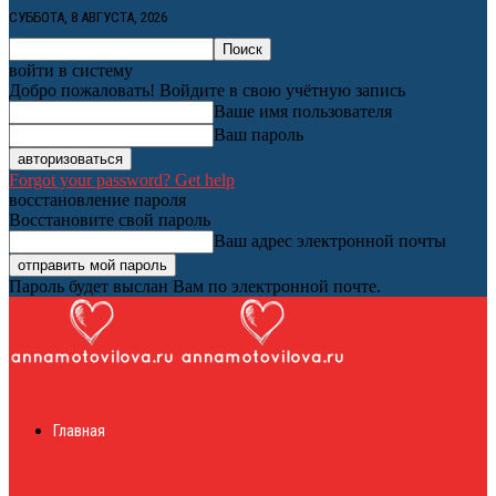
СУББОТА, 8 АВГУСТА, 2026
войти в систему
Добро пожаловать! Войдите в свою учётную запись
Ваше имя пользователя
Ваш пароль
Forgot your password? Get help
восстановление пароля
Восстановите свой пароль
Ваш адрес электронной почты
Пароль будет выслан Вам по электронной почте.
Женский онлайн
Главная
журнал