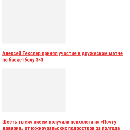
Алексей Текслер принял участие в дружеском матче
по баскетболу 3×3
Шесть тысяч писем получили психологи на «Почту
доверия» от южноуральских подростков за полгода