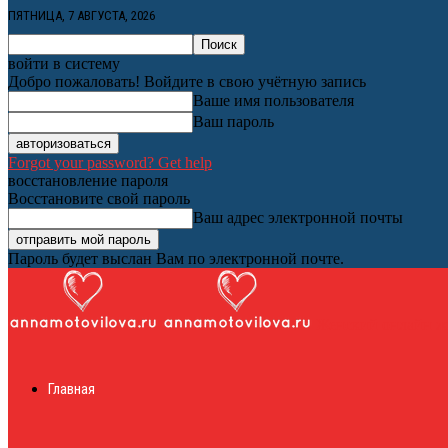
ПЯТНИЦА, 7 АВГУСТА, 2026
войти в систему
Добро пожаловать! Войдите в свою учётную запись
Ваше имя пользователя
Ваш пароль
Forgot your password? Get help
восстановление пароля
Восстановите свой пароль
Ваш адрес электронной почты
Пароль будет выслан Вам по электронной почте.
Женский онлайн ж
Главная