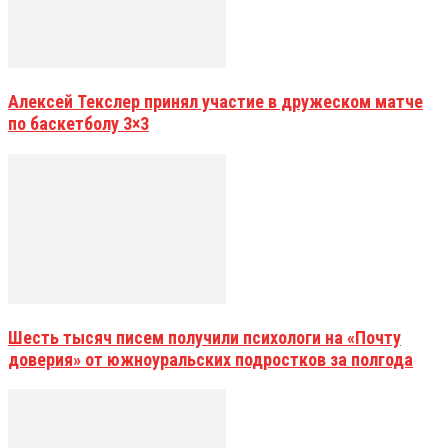
Алексей Текслер принял участие в дружеском матче
по баскетболу 3×3
Шесть тысяч писем получили психологи на «Почту
доверия» от южноуральских подростков за полгода