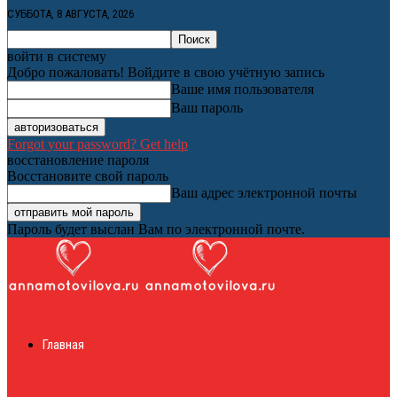
СУББОТА, 8 АВГУСТА, 2026
войти в систему
Добро пожаловать! Войдите в свою учётную запись
Ваше имя пользователя
Ваш пароль
Forgot your password? Get help
восстановление пароля
Восстановите свой пароль
Ваш адрес электронной почты
Пароль будет выслан Вам по электронной почте.
Женский онлайн
Главная
журнал