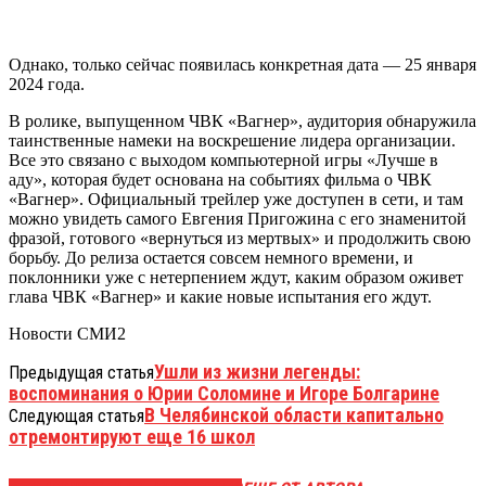
Однако, только сейчас появилась конкретная дата — 25 января
2024 года.
В ролике, выпущенном ЧВК «Вагнер», аудитория обнаружила
таинственные намеки на воскрешение лидера организации.
Все это связано с выходом компьютерной игры «Лучше в
аду», которая будет основана на событиях фильма о ЧВК
«Вагнер». Официальный трейлер уже доступен в сети, и там
можно увидеть самого Евгения Пригожина с его знаменитой
фразой, готового «вернуться из мертвых» и продолжить свою
борьбу. До релиза остается совсем немного времени, и
поклонники уже с нетерпением ждут, каким образом оживет
глава ЧВК «Вагнер» и какие новые испытания его ждут.
Новости СМИ2
Ушли из жизни легенды:
Предыдущая статья
воспоминания о Юрии Соломине и Игоре Болгарине
В Челябинской области капитально
Следующая статья
отремонтируют еще 16 школ