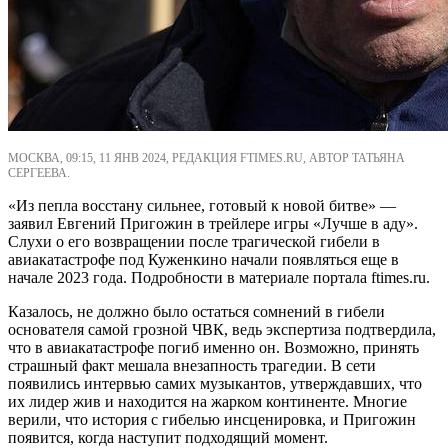
МОСКВА, 09:15, 11 ЯНВ 2024, РЕДАКЦИЯ FTIMES.RU, АВТОР ТАТЬЯНА
СЕРГЕЕВА.
«Из пепла восстану сильнее, готовый к новой битве» —
заявил Евгений Пригожин в трейлере игры «Лучше в аду».
Слухи о его возвращении после трагической гибели в
авиакатастрофе под Куженкино начали появляться еще в
начале 2023 года. Подробности в материале портала ftimes.ru.
Казалось, не должно было остаться сомнений в гибели
основателя самой грозной ЧВК, ведь экспертиза подтвердила,
что в авиакатастрофе погиб именно он. Возможно, принять
страшный факт мешала внезапность трагедии. В сети
появились интервью самих музыкантов, утверждавших, что
их лидер жив и находится на жарком континенте. Многие
верили, что история с гибелью инсценировка, и Пригожин
появится, когда наступит подходящий момент.