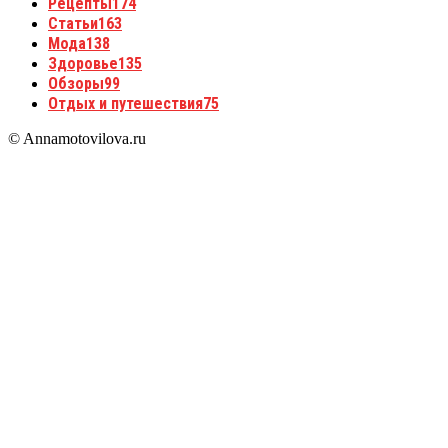
Рецепты
174
Статьи
163
Мода
138
Здоровье
135
Обзоры
99
Отдых и путешествия
75
© Annamotovilova.ru