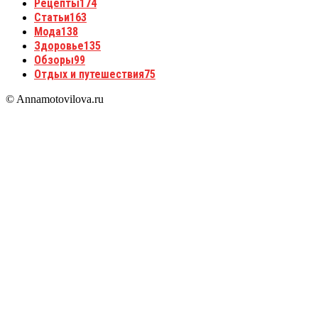
Рецепты
174
Статьи
163
Мода
138
Здоровье
135
Обзоры
99
Отдых и путешествия
75
© Annamotovilova.ru