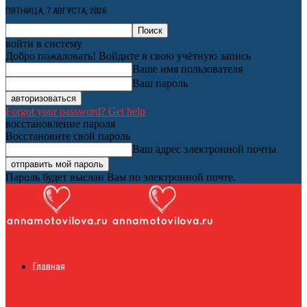
ПЯТНИЦА, 7 АВГУСТА, 2026
войти в систему
Добро пожаловать! Войдите в свою учётную запись
Ваше имя пользователя
Ваш пароль
Forgot your password? Get help
восстановление пароля
Восстановите свой пароль
Ваш адрес электронной почты
Пароль будет выслан Вам по электронной почте.
Женский онлайн
Главная
журнал