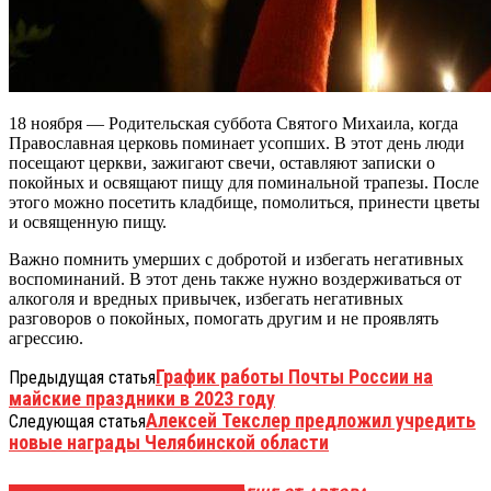
18 ноября — Родительская суббота Святого Михаила, когда
Православная церковь поминает усопших. В этот день люди
посещают церкви, зажигают свечи, оставляют записки о
покойных и освящают пищу для поминальной трапезы. После
этого можно посетить кладбище, помолиться, принести цветы
и освященную пищу.
Важно помнить умерших с добротой и избегать негативных
воспоминаний. В этот день также нужно воздерживаться от
алкоголя и вредных привычек, избегать негативных
разговоров о покойных, помогать другим и не проявлять
агрессию.
График работы Почты России на
Предыдущая статья
майские праздники в 2023 году
Алексей Текслер предложил учредить
Следующая статья
новые награды Челябинской области