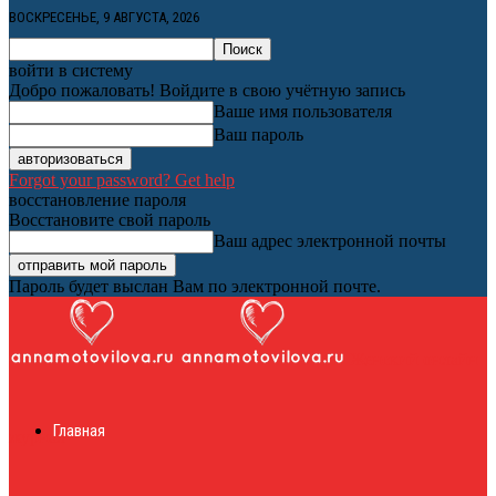
ВОСКРЕСЕНЬЕ, 9 АВГУСТА, 2026
войти в систему
Добро пожаловать! Войдите в свою учётную запись
Ваше имя пользователя
Ваш пароль
Forgot your password? Get help
восстановление пароля
Восстановите свой пароль
Ваш адрес электронной почты
Пароль будет выслан Вам по электронной почте.
Женский онлайн
Главная
журнал