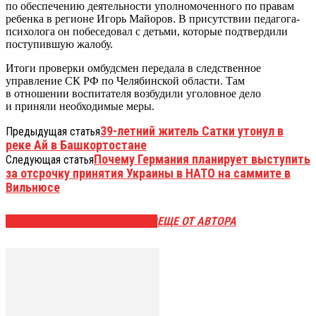
по обеспечению деятельности уполномоченного по правам
ребенка в регионе Игорь Майоров. В присутствии педагога-
психолога он побеседовал с детьми, которые подтвердили
поступившую жалобу.
Итоги проверки омбудсмен передала в следственное
управление СК РФ по Челябинской области. Там
в отношении воспитателя возбудили уголовное дело
и приняли необходимые меры.
39-летний житель Сатки утонул в
Предыдущая статья
реке Ай в Башкортостане
Почему Германия планирует выступить
Следующая статья
за отсрочку принятия Украины в НАТО на саммите в
Вильнюсе
ЭТО МОЖЕТ БЫТЬ ИНТЕРЕСНО
ЕЩЕ ОТ АВТОРА