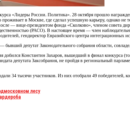
курса «Лидеры России. Политика». 28 октября прошло награжде
 проживает в Москве, где сделал успешную карьеру, однако не т
ле — вице-президентом фонда «Сколково», членом совета директ
щественностью (РАСО). В настоящее время — член наблюдательн
одителей, гендиректор Евразийского центра интеграционных и
— бывший депутат Законодательного собрания области, совладе
 добился Константин Захаров, вышедший в финал конкурса (тож
ндата депутата Заксобрания, не пройдя в региональный парлам
дали 34 тысячи участников. Из них отобрали 49 победителей, ко
одмосковном лесу
гардероба