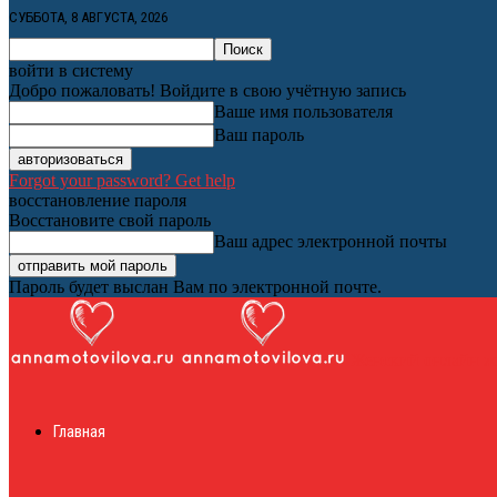
СУББОТА, 8 АВГУСТА, 2026
войти в систему
Добро пожаловать! Войдите в свою учётную запись
Ваше имя пользователя
Ваш пароль
Forgot your password? Get help
восстановление пароля
Восстановите свой пароль
Ваш адрес электронной почты
Пароль будет выслан Вам по электронной почте.
Женский онлайн ж
Главная