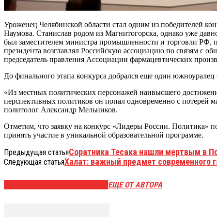
Уроженец Челябинской области стал одним из победителей кон
Наумова. Станислав родом из Магнитогорска, однако уже давно
был заместителем министра промышленности и торговли РФ, пос
президента возглавлял Российскую ассоциацию по связям с об
председатель правления Ассоциации фармацевтических произв
До финального этапа конкурса добрался еще один южноуралец 
«Из местных политических персонажей наивысшего достижения
перспективных политиков он попал одновременно с потерей ма
политолог Александр Мельников.
Отметим, что заявку на конкурс «Лидеры России. Политика» по
принять участие в уникальной образовательной программе.
Соратника Тесака нашли мертвым в П
Предыдущая статья
Халат: важный предмет современного 
Следующая статья
ЭТО МОЖЕТ БЫТЬ ИНТЕРЕСНО
ЕЩЕ ОТ АВТОРА