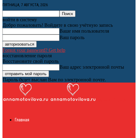
ПЯТНИЦА, 7 АВГУСТА, 2026
войти в систему
Добро пожаловать! Войдите в свою учётную запись
Ваше имя пользователя
Ваш пароль
Forgot your password? Get help
восстановление пароля
Восстановите свой пароль
Ваш адрес электронной почты
Пароль будет выслан Вам по электронной почте.
Женский онлайн
Главная
журнал