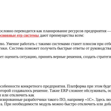
словно переводится как планирование ресурсов предприятия — E
основные erp системы
дают преимущества всем:
о. Умение работать с такими системами станет плюсом при от
ики. Система поможет получить быстрые ответы от руководства,
ет оценить ситуацию, принять верные решения, создать стратег
особенности конкретного предприятия. Платформа при этом буде
оторой создавалось решение. Такие ERP сложнее обслуживать, о
л или отключить как
изированные разработчики такого ПО, например «1С». Здесь люб
уга. При необходимости модуль можно быстро отключить или доб