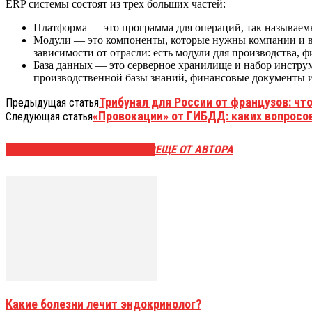
ERP системы состоят из трех больших частей:
Платформа — это программа для операций, так называемы
Модули — это компоненты, которые нужны компании и вы
зависимости от отрасли: есть модули для производства, 
База данных — это серверное хранилище и набор инструм
производственной базы знаний, финансовые документы и
Трибунал для России от французов: что
Предыдущая статья
«Провокации» от ГИБДД: каких вопросо
Следующая статья
ЭТО МОЖЕТ БЫТЬ ИНТЕРЕСНО
ЕЩЕ ОТ АВТОРА
Какие болезни лечит эндокринолог?