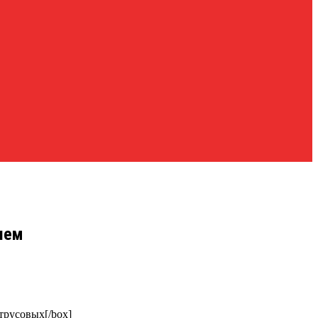
лем
трусовых[/box]