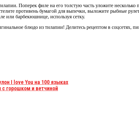
илапии. Поперек филе на его толстую часть уложите несколько п
астелите противень бумагой для выпечки, выложите рыбные руле
ле или барбекюшнице, используя сетку.
ригинальное блюдо из тилапии! Делитесь рецептом в соцсетях, п
он I love You на 100 языках
ы с горошком и ветчиной