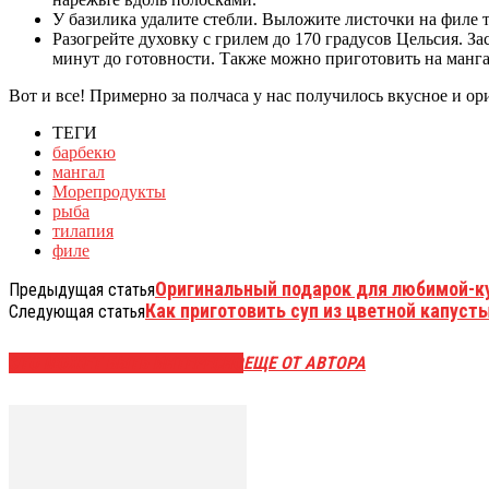
У базилика удалите стебли. Выложите листочки на филе т
Разогрейте духовку с грилем до 170 градусов Цельсия. З
минут до готовности. Также можно приготовить на манга
Вот и все! Примерно за полчаса у нас получилось вкусное и о
ТЕГИ
барбекю
мангал
Морепродукты
рыба
тилапия
филе
Оригинальный подарок для любимой-кул
Предыдущая статья
Как приготовить суп из цветной капуст
Следующая статья
ЭТО МОЖЕТ БЫТЬ ИНТЕРЕСНО
ЕЩЕ ОТ АВТОРА