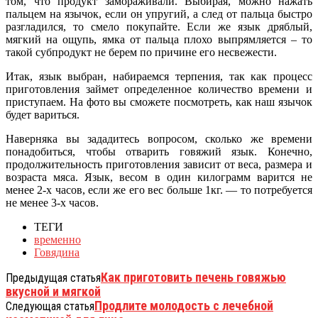
том, что продукт замораживали. Выбирая, можно нажать
пальцем на язычок, если он упругий, а след от пальца быстро
разгладился, то смело покупайте. Если же язык дряблый,
мягкий на ощупь, ямка от пальца плохо выпрямляется – то
такой субпродукт не берем по причине его несвежести.
Итак, язык выбран, набираемся терпения, так как процесс
приготовления займет определенное количество времени и
приступаем. На фото вы сможете посмотреть, как наш язычок
будет вариться.
Наверняка вы зададитесь вопросом, сколько же времени
понадобиться, чтобы отварить говяжий язык. Конечно,
продолжительность приготовления зависит от веса, размера и
возраста мяса. Язык, весом в один килограмм варится не
менее 2-х часов, если же его вес больше 1кг. — то потребуется
не менее 3-х часов.
ТЕГИ
временно
Говядина
Как приготовить печень говяжью
Предыдущая статья
вкусной и мягкой
Продлите молодость с лечебной
Следующая статья