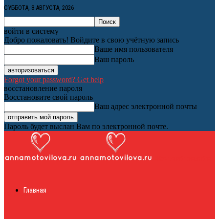
СУББОТА, 8 АВГУСТА, 2026
войти в систему
Добро пожаловать! Войдите в свою учётную запись
Ваше имя пользователя
Ваш пароль
Forgot your password? Get help
восстановление пароля
Восстановите свой пароль
Ваш адрес электронной почты
Пароль будет выслан Вам по электронной почте.
Женский онлайн
Главная
журнал