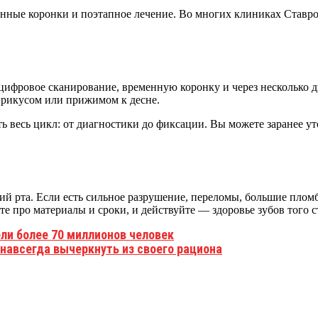
менные коронки и поэтапное лечение. Во многих клиниках Став
 цифровое сканирование, временную коронку и через несколько 
прикусом или прижимом к десне.
 весь цикл: от диагностики до фиксации. Вы можете заранее ут
ций рта. Если есть сильное разрушение, переломы, большие плом
е про материалы и сроки, и действуйте — здоровье зубов того с
ли более 70 миллионов человек
навсегда вычеркнуть из своего рациона