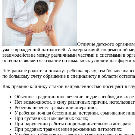
Отличие детского организма
уже с врожденной патологией. Альтернативой современной ме
взаимодействие между различными частями и системами в орг
остеопата является создание оптимальных условий для формиро
Чем раньше родители покажут ребенка врачу, тем больше шансов
по большому счету обращение к специалисту в области остеопа
Как правило клинику с такой направленностью посещают в случ
Обычное, традиционное лечение не дает необходимых рез
Нет возможности, в силу различных причин, использовать
Ребенок перенес травму или операцию;
У ребенка ночная бессонница, истерики, срыгивание пищ
При суставных и мышечных болях;
При нарушении работы опорно-двигательного аппарата;
При родовых травмах или врожденных патологиях;
У ребенка наблюдается задержка развития речи, нарушен