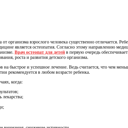
 от организма взрослого человека существенно отличается. Реб
дицине является остеопатия. Согласно этому направлению меди
анизме.
Врач остеопат для детей
в первую очередь обеспечивает
вания, роста и развития детского организма.
 на быстрое и успешное лечение. Ведь считается, что чем меньш
тии рекомендуется в любом возрасте ребенка.
аях, когда:
ультатов;
 лекарства;
и;
ие внимания, снижение активности.