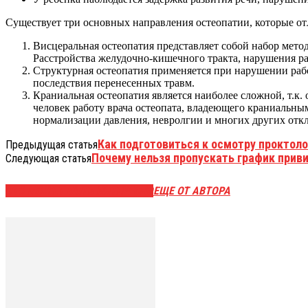
Существует три основных направления остеопатии, которые от
Висцеральная остеопатия представляет собой набор метод
Расстройства желудочно-кишечного тракта, нарушения ра
Структурная остеопатия применяется при нарушении рабо
последствия перенесенных травм.
Краниальная остеопатия является наиболее сложной, т.к.
человек работу врача остеопата, владеющего краниальны
нормализации давления, невролгии и многих других откл
Как подготовиться к осмотру проктоло
Предыдущая статья
Почему нельзя пропускать график приви
Следующая статья
ЭТО МОЖЕТ БЫТЬ ИНТЕРЕСНО
ЕЩЕ ОТ АВТОРА