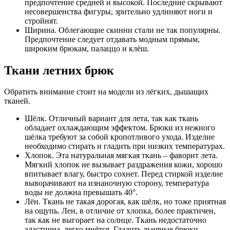
предпочтение средней и высокой. Последние скрывают
несовершенства фигуры, зрительно удлиняют ноги и
стройнят.
Ширина. Облегающие скинни стали не так популярны.
Предпочтение следует отдавать модным прямым,
широким брюкам, палаццо и клёш.
Ткани летних брюк
Обратить внимание стоит на модели из лёгких, дышащих
тканей.
Шёлк. Отличный вариант для лета, так как ткань
обладает охлаждающим эффектом. Брюки из нежного
шёлка требуют за собой кропотливого ухода. Изделие
необходимо стирать и гладить при низких температурах.
Хлопок. Эта натуральная мягкая ткань – фаворит лета.
Мягкий хлопок не вызывает раздражения кожи, хорошо
впитывает влагу, быстро сохнет. Перед стиркой изделие
выворачивают на изнаночную сторону, температура
воды не должна превышать 40°.
Лён. Ткань не такая дорогая, как шёлк, но тоже приятная
на ощупь. Лен, в отличие от хлопка, более практичен,
так как не выгорает на солнце. Ткань недостаточно
эластична, легко мнётся. Гладить льняные брюки