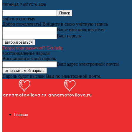
ПЯТНИЦА, 7 АВГУСТА, 2026
войти в систему
Добро пожаловать! Войдите в свою учётную запись
Ваше имя пользователя
Ваш пароль
Forgot your password? Get help
восстановление пароля
Восстановите свой пароль
Ваш адрес электронной почты
Пароль будет выслан Вам по электронной почте.
Женский онлайн ж
Главная