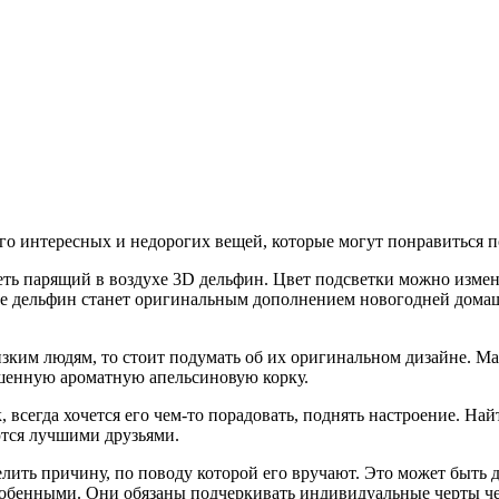
го интересных и недорогих вещей, которые могут понравиться п
еть парящий в воздухе 3D дельфин. Цвет подсветки можно измен
име дельфин станет оригинальным дополнением новогодней дома
изким людям, то стоит подумать об их оригинальном дизайне. М
ушенную ароматную апельсиновую корку.
к, всегда хочется его чем-то порадовать, поднять настроение. 
ются лучшими друзьями.
лить причину, по поводу которой его вручают. Это может быть д
обенными. Они обязаны подчеркивать индивидуальные черты че