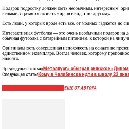
Подарок подростку должен быть необычным, интересным, ориг
вещами, стремятся познать мир, все видят по-другому.
Есть люди, у которых вроде есть все, от модных гаджетов до 
Интерактивная футболка — это очень необычный подарок на де
обычная футболка с батарейным питанием, к которой на липуч
Оригинальность совершенная непохожесть на осиалтнве презент
единственном экземпляре. Всегда человек, которому преподнос
надолго.
«Металлург» обыграл рижское «Динам
Предыдущая статья
Кому в Челябинске идти в школу 22 янв
Следующая статья
ЭТО МОЖЕТ БЫТЬ ИНТЕРЕСНО
ЕЩЕ ОТ АВТОРА