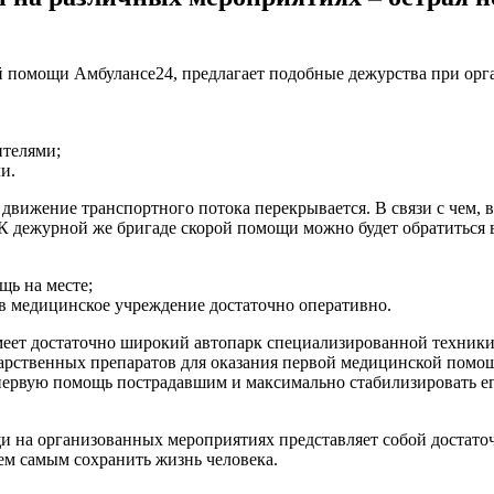
 помощи Амбулансе24, предлагает подобные дежурства при орга
ителями;
и.
вижение транспортного потока перекрывается. В связи с чем, 
. К дежурной же бригаде скорой помощи можно будет обратитьс
щь на месте;
 в медицинское учреждение достаточно оперативно.
меет достаточно широкий автопарк специализированной техники
арственных препаратов для оказания первой медицинской помо
первую помощь пострадавшим и максимально стабилизировать ег
 на организованных мероприятиях представляет собой достаточ
ем самым сохранить жизнь человека.