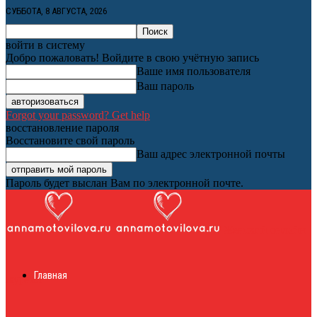
СУББОТА, 8 АВГУСТА, 2026
войти в систему
Добро пожаловать! Войдите в свою учётную запись
Ваше имя пользователя
Ваш пароль
Forgot your password? Get help
восстановление пароля
Восстановите свой пароль
Ваш адрес электронной почты
Пароль будет выслан Вам по электронной почте.
Женский онлайн
Главная
журнал