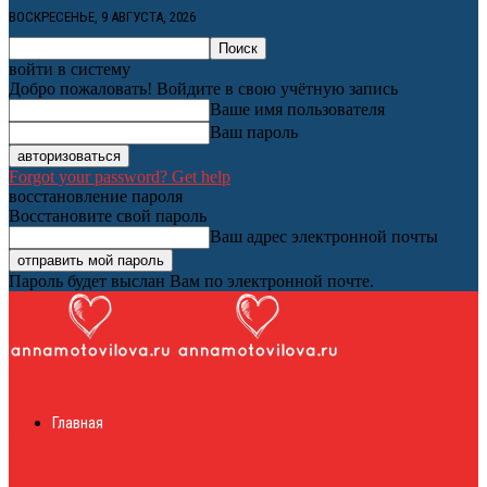
ВОСКРЕСЕНЬЕ, 9 АВГУСТА, 2026
войти в систему
Добро пожаловать! Войдите в свою учётную запись
Ваше имя пользователя
Ваш пароль
Forgot your password? Get help
восстановление пароля
Восстановите свой пароль
Ваш адрес электронной почты
Пароль будет выслан Вам по электронной почте.
Женский онлайн
Главная
журнал