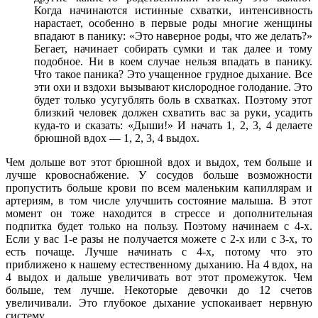
Когда начинаются истинные схватки, интенсивность
нарастает, особенно в первые роды многие женщины
впадают в панику: «Это наверное роды, что же делать?»
Бегает, начинает собирать сумки и так далее и тому
подобное. Ни в коем случае нельзя впадать в панику.
Что такое паника? Это учащенное грудное дыхание. Все
эти охи и вздохи вызывают кислородное голодание. Это
будет только усугублять боль в схватках. Поэтому этот
близкий человек должен схватить вас за руки, усадить
куда-то и сказать: «Дыши!» И начать 1, 2, 3, 4 делаете
брюшной вдох — 1, 2, 3, 4 выдох.
Чем дольше вот этот брюшной вдох и выдох, тем больше и
лучше кровоснабжение. У сосудов больше возможности
пропустить больше крови по всем маленьким капиллярам и
артериям, в том числе улучшить состояние малыша. В этот
момент он тоже находится в стрессе и дополнительная
подпитка будет только на пользу. Поэтому начинаем с 4-х.
Если у вас 1-е разы не получается можете с 2-х или с 3-х, то
есть почаще. Лучше начинать с 4-х, потому что это
приближено к нашему естественному дыханию. На 4 вдох, на
4 выдох и дальше увеличивать вот этот промежуток. Чем
больше, тем лучше. Некоторые девочки до 12 счетов
увеличивали. Это глубокое дыхание успокаивает нервную
систему