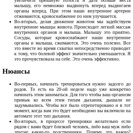
увеличить брюшную полость и дать больше места
малышу, его немножко выдвинуть вперед выдвигаем
органы вперед. При этом наши внутренние артерии
отжимаются, кровоснабжение по ним улучшается.
Во-вторых, делая движение животом мы задействуем
внутренние мышцы живота. Происходит легкий массаж
внутренних органов и малыша. Малышу это приятно.
Сосуды, которые кровоснабжают наши внутренние
органы и малыша, сжимаются. Это очень полезно. Все
это вместе во время схватки непосредственно приводит
к тому, что болевой эффект значительно уменьшается. Я
это прочувствовала на себе. Это очень эффективно.
Нюансы
Во-первых, начинать тренироваться нужно задолго до
родов. То есть на 20-ой неделе надо уже конкретно
начинать этим заниматься. Для того чтобы ваш организм
привык ко всем этим типам дыхания, дышали не
задумывались. Чтобы все было отрепетировано и в тот
момент, когда вам это будет необходимо вы включили на
автомате этот тип дыхания.
Во-вторых, в процессе тренировки желательно если
рядом с вами будет близкий человек, либо ваш муж либо
другие какие-то родственники. Почему это важно?