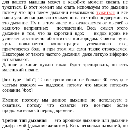
для вашего малыша может в какой-то момент сказать не
тужиться. В этот момент мы опять используем это дыхание
потому что при таком дыхании невозможно
тужиться
и все
наши усилия направляются именно на то чтобы поддерживать
это дыхание. Ну и в том числе мы отвлекаемся от мыслей о
каких-то неприятных последствий. Весь смысл этого
дыхание в том, что за короткий вдох — выдох кровь не
успевает достаточно обогатиться кислородом. Совсем чуть-
чуть повышается концентрация углекислого газа,
притупляется боль и при этом мы сами также отвлекаемся.
Некоторые от такого частого дыхания даже легкую эйфорию
испытывают.
Данное дыхание нужно также будет тренировать, но есть
маленький нюанс.
[box type="info"] Такие тренировки не больше 30 секунд с
частым вздохом — выдохом, потому что можно потерять
сознание.[/box]
Именно поэтому мы данное дыхание не используем в
схватках, потому что схватки это все-таки более
продолжительный период времени.
Третий
тип дыхания
— это брюшное дыхание или дыхание
диафрагмой (дыхание животом). Есть несколько названий, но