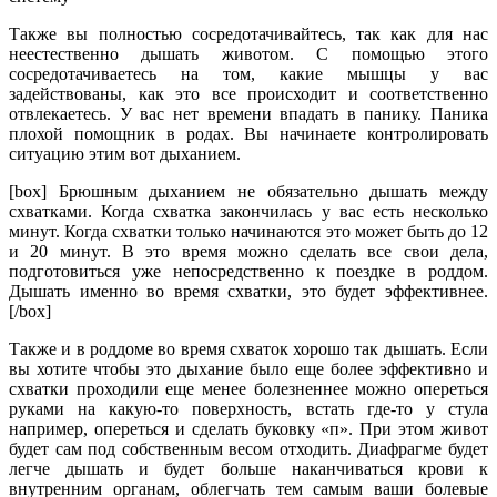
Также вы полностью сосредотачивайтесь, так как для нас
неестественно дышать животом. С помощью этого
сосредотачиваетесь на том, какие мышцы у вас
задействованы, как это все происходит и соответственно
отвлекаетесь. У вас нет времени впадать в панику. Паника
плохой помощник в родах. Вы начинаете контролировать
ситуацию этим вот дыханием.
[box] Брюшным дыханием не обязательно дышать между
схватками. Когда схватка закончилась у вас есть несколько
минут. Когда схватки только начинаются это может быть до 12
и 20 минут. В это время можно сделать все свои дела,
подготовиться уже непосредственно к поездке в роддом.
Дышать именно во время схватки, это будет эффективнее.
[/box]
Также и в роддоме во время схваток хорошо так дышать. Если
вы хотите чтобы это дыхание было еще более эффективно и
схватки проходили еще менее болезненнее можно опереться
руками на какую-то поверхность, встать где-то у стула
например, опереться и сделать буковку «п». При этом живот
будет сам под собственным весом отходить. Диафрагме будет
легче дышать и будет больше наканчиваться крови к
внутренним органам, облегчать тем самым ваши болевые