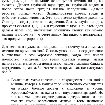
суть одна. Данное дыхание используется именно во время
схваток. Делаем глубокий вдох грудью, глубокий выдох и
после этого наша грудная клетка неподвижна. Дальше
работает только живот. Зафиксировали плечи, грудь и
работаем только животом. Это достаточно глубокое дыхание.
Оно происходит достаточно медленно. Делаем глубокий вдох,
про себя считаем 1, 2, 3, 4 и глубокий выдох. При этом вдох
делаем через нос, выпячивая брюшную стенку как можно
дальше и потом на 4-м счете выдох (на видео я постаралась
это продемонстрировать).
Для чего нам нужна данное дыхание и почему она помогает
именно во время схваток? Используется оно непосредственно
в схватках, в эти короткие секунды, когда наш живот
полностью напряжён. Во время схватки мышцы матки
напрягаются и при этом подтягивают нашего малыша ближе к
внутренним органам. За счет чего во время схватки наступает
боль?
Во-первых, матка интенсивно сокращается, а как любая
мышца, которая в нашем теле интенсивно сокращается
ей нужен больше доступ к кислороду и крови.
Кровоснабжается матка за счет внутренних артерий. Но
так как мы прямоходячие данная артерия поджимается
той же самой беременной маткой. Чтобы немножко