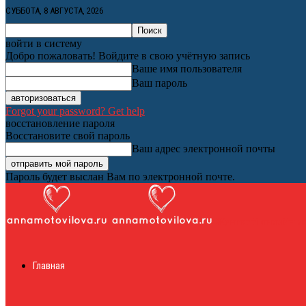
СУББОТА, 8 АВГУСТА, 2026
войти в систему
Добро пожаловать! Войдите в свою учётную запись
Ваше имя пользователя
Ваш пароль
Forgot your password? Get help
восстановление пароля
Восстановите свой пароль
Ваш адрес электронной почты
Пароль будет выслан Вам по электронной почте.
Женский онлайн ж
Главная