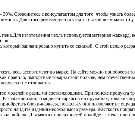
— 30%. Созвонитесь с консультантом для того, чтобы узнать бол
оимости. Для этого рекомендуется узнать о такой возможности 
, пена.Для изготовления чехла используется материал жаккард, 
йлок.
, который запланировано купить со скидкой. С этой целью разр
тсеять весь ассортимент по марке. На сайте можно приобрести то
угие. Как правило, импортные товары стоят больше, чем отечествен
актически не отличается.
тво моделей с разными составляющими. При поиске продукта тре
 Разработано много моделей каркасов на пружинах, товар выбир
 приобретать блоки-каркасы, поскольку они позволяют не ощущат
просто найдите изделия необходимого размера. Жесткость покры
 льна, войлок. Для мягких поверхностей подойдет латекс, или 