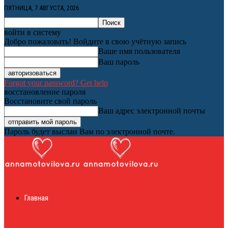
ПЯТНИЦА, 7 АВГУСТА, 2026
войти в систему
Добро пожаловать! Войдите в свою учётную запись
Ваше имя пользователя
Ваш пароль
Forgot your password? Get help
восстановление пароля
Восстановите свой пароль
Ваш адрес электронной почты
Пароль будет выслан Вам по электронной почте.
Женский онлайн
Главная
журнал