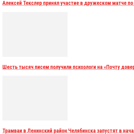
Алексей Текслер принял участие в дружеском матче по
Шесть тысяч писем получили психологи на «Почту дове
Трамваи в Ленинский район Челябинска запустят в нач