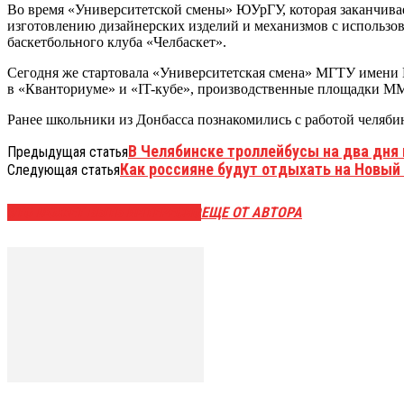
Во время «Университетской смены» ЮУрГУ, которая заканчива
изготовлению дизайнерских изделий и механизмов с использов
баскетбольного клуба «Челбаскет».
Сегодня же стартовала «Университетская смена» МГТУ имени 
в «Кванториуме» и «IT-кубе», производственные площадки М
Ранее школьники из Донбасса познакомились с работой челяби
В Челябинске троллейбусы на два дня 
Предыдущая статья
Как россияне будут отдыхать на Новый 
Следующая статья
ЭТО МОЖЕТ БЫТЬ ИНТЕРЕСНО
ЕЩЕ ОТ АВТОРА