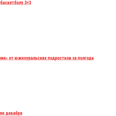
 баскетболу 3×3
рия» от южноуральских подростков за полгода
але декабря