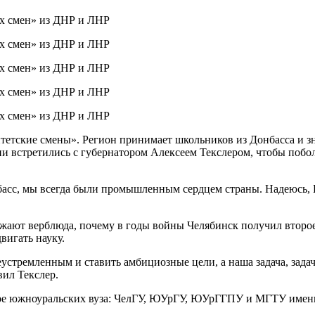
ситетские смены». Регион принимает школьников из Донбасса и з
и встретились с губернатором Алексеем Текслером, чтобы побо
басс, мы всегда были промышленным сердцем страны. Надеюсь,
ражают верблюда, почему в годы войны Челябинск получил второ
вигать науку.
стремленным и ставить амбициозные цели, а наша задача, задача
вил Текслер.
ыре южноуральских вуза: ЧелГУ, ЮУрГУ, ЮУрГГПУ и МГТУ имен